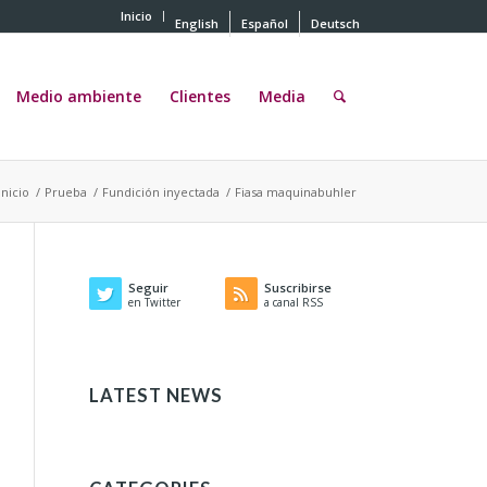
Inicio
English
Español
Deutsch
Medio ambiente
Clientes
Media
Inicio
/
Prueba
/
Fundición inyectada
/
Fiasa maquinabuhler
Seguir
Suscribirse
en Twitter
a canal RSS
LATEST NEWS