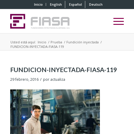
Inicio
English
Español
Deutsch
Usted está aquí:
Inicio
/
Prueba
/
Fundición inyectada
/
FUNDICION-INYECTADA-FIASA-119
FUNDICION-INYECTADA-FIASA-119
/
29 febrero, 2016
por
actualiza