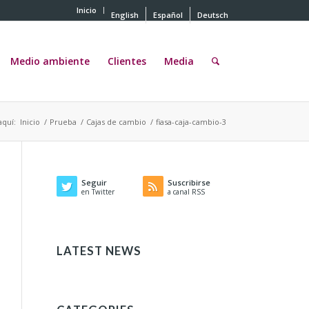
Inicio
English
Español
Deutsch
Medio ambiente
Clientes
Media
aquí:
Inicio
/
Prueba
/
Cajas de cambio
/
fiasa-caja-cambio-3
Seguir
Suscribirse
en Twitter
a canal RSS
LATEST NEWS