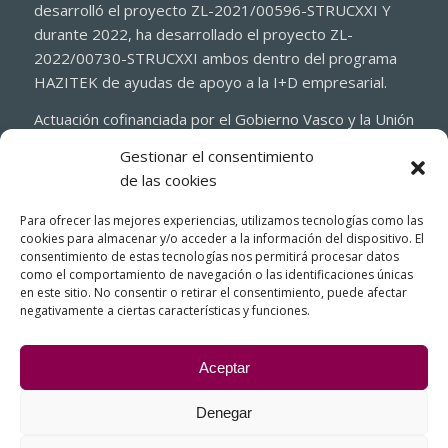
desarrolló el proyecto ZL-2021/00596-STRUCXXI Y
durante 2022, ha desarrollado el proyecto ZL-
2022/00730-STRUCXXI ambos dentro del programa
HAZITEK de ayudas de apoyo a la I+D empresarial.
Actuación cofinanciada por el Gobierno Vasco y la Unión
Europea a través del Fondo Europeo de Desarrollo
Gestionar el consentimiento
Regional 2021-2027 (FEDER)
de las cookies
Para ofrecer las mejores experiencias, utilizamos tecnologías como las
cookies para almacenar y/o acceder a la información del dispositivo. El
consentimiento de estas tecnologías nos permitirá procesar datos
como el comportamiento de navegación o las identificaciones únicas
en este sitio. No consentir o retirar el consentimiento, puede afectar
negativamente a ciertas características y funciones.
Aceptar
Denegar
© Copyright - FIASA, Fundición Inyectada de Aluminio para la Industria
del Automóvil