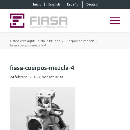
Inicio
English
Español
Deutsch
Usted está aquí:
Inicio
/
Prueba
/
Cuerpos de mezcla
/
fiasa-cuerpos-mezcla-4
fiasa-cuerpos-mezcla-4
/
24 febrero, 2016
por
actualiza