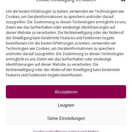
Um die besten Erfahrungen zu bieten, verwenden wir Technologien wie
Cookies, um Geräteinformationen zu speichern und/oder darauf
zuzugreifen. Die Zustimmung zu diesen Technologien ermöglicht es uns,
WO WIR SIND
Daten wie das Surfverhalten oder eindeutige Identifizierungen auf
dieser Website zu verarbeiten. Die Nichteinwilligung oder der Widerruf
C/ La Haya, nº 12 – Polígono Industrial Subillabide
der Einwilligung kann bestimmte Features und Funktionen negativ
E-01230 – Nanclares de la Oca (Alava) – SPAIN
beeinflussen.Um die besten Erfahrungen zu bieten, verwenden wir
Technologien wie Cookies, um Geräteinformationen zu speichern
und/oder darauf zuzugreifen. Die Zustimmung zu diesen Technologien
(+34) 945-361802
ermöglicht es uns, Daten wie das Surfverhalten oder eindeutige
Identifizierungen auf dieser Website zu verarbeiten. Die
(+34) 945-371314
Nichteinwilligung oder der Widerruf der Einwilligung kann bestimmte
Features und Funktionen negativ beeinflussen.
info@fiasa.es
Akzeptieren
Leugnen
Siehe Einstellungen
Cookie policy
Privacy policy
Legal Notice