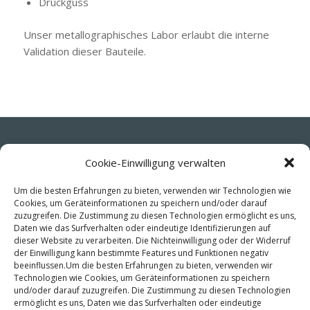
Druckguss
Unser metallographisches Labor erlaubt die interne
Validation dieser Bauteile.
Cookie-Einwilligung verwalten
WO WIR SIND
C/ La Haya, nº 12 – Polígono Industrial Subillabide
Um die besten Erfahrungen zu bieten, verwenden wir Technologien wie
Cookies, um Geräteinformationen zu speichern und/oder darauf
E-01230 – Nanclares de la Oca (Alava) – SPAIN
zuzugreifen. Die Zustimmung zu diesen Technologien ermöglicht es uns,
Daten wie das Surfverhalten oder eindeutige Identifizierungen auf
(+34) 945-361802
dieser Website zu verarbeiten. Die Nichteinwilligung oder der Widerruf
der Einwilligung kann bestimmte Features und Funktionen negativ
(+34) 945-371314
beeinflussen.Um die besten Erfahrungen zu bieten, verwenden wir
Technologien wie Cookies, um Geräteinformationen zu speichern
info@fiasa.es
und/oder darauf zuzugreifen. Die Zustimmung zu diesen Technologien
ermöglicht es uns, Daten wie das Surfverhalten oder eindeutige