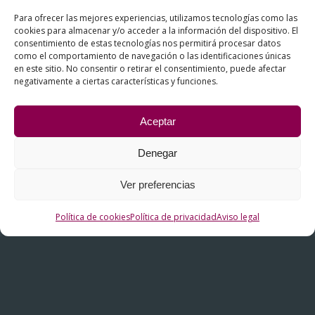
Política de privacidad
Para ofrecer las mejores experiencias, utilizamos tecnologías como las
Sistema interno de información. Canal ético
cookies para almacenar y/o acceder a la información del dispositivo. El
consentimiento de estas tecnologías nos permitirá procesar datos
como el comportamiento de navegación o las identificaciones únicas
en este sitio. No consentir o retirar el consentimiento, puede afectar
negativamente a ciertas características y funciones.
Aceptar
Denegar
Ver preferencias
Fundiciones Inyectadas Alavesas S.A., durante el 2021
Política de cookies
Política de privacidad
Aviso legal
desarrolló el proyecto ZL-2021/00596-STRUCXXI Y
durante 2022, ha desarrollado el proyecto ZL-
2022/00730-STRUCXXI ambos dentro del programa
HAZITEK de ayudas de apoyo a la I+D empresarial.
Actuación cofinanciada por el Gobierno Vasco y la Unión
Europea a través del Fondo Europeo de Desarrollo