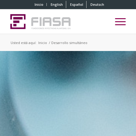
Inicio
English
Español
Deutsch
Usted está aquí:
Inicio
/
Desarrollo simultáneo