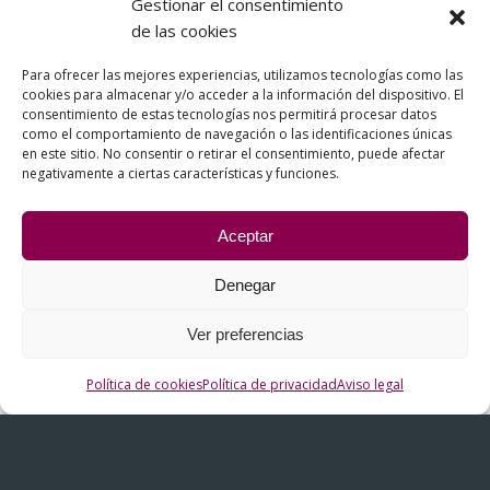
Gestionar el consentimiento
cuando: no sean necesarios para los fines para los que
de las cookies
fueron recogidos, retires tu consentimiento, haya
habido un tratamiento ilícito de los mismos o por
Para ofrecer las mejores experiencias, utilizamos tecnologías como las
cookies para almacenar y/o acceder a la información del dispositivo. El
cumplimiento de una obligación legal.
consentimiento de estas tecnologías nos permitirá procesar datos
como el comportamiento de navegación o las identificaciones únicas
Derecho a la limitación del tratamiento:
Puede
en este sitio. No consentir o retirar el consentimiento, puede afectar
solicitarnos la limitación del tratamiento de sus datos,
negativamente a ciertas características y funciones.
en cuyo caso únicamente los conservaremos para el
ejercicio o la defensa de reclamaciones.
Aceptar
Derecho de oposición:
Puedes oponerte al
tratamiento que se haga de tus datos si dicho
Denegar
tratamiento se base en el interés legítimo del
responsable del fichero o es para fines publicitarios.
Ver preferencias
Una vez recibida cualquiera de las anteriores
Política de cookies
Política de privacidad
Aviso legal
solicitudes le responderemos en los plazos legalmente
establecidos. Puede reclamar ante la Agencia Española
de Protección de Datos. Si desea más información
acerca de los derechos que puede ejercitar y para la