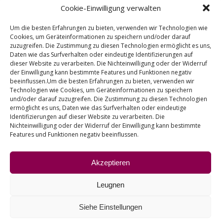
Cookie-Einwilligung verwalten
E-01230 – Nanclares de la Oca (Alava) – SPAIN
Um die besten Erfahrungen zu bieten, verwenden wir Technologien wie
(+34) 945-361802
Cookies, um Geräteinformationen zu speichern und/oder darauf
zuzugreifen. Die Zustimmung zu diesen Technologien ermöglicht es uns,
(+34) 945-371314
Daten wie das Surfverhalten oder eindeutige Identifizierungen auf
dieser Website zu verarbeiten. Die Nichteinwilligung oder der Widerruf
info@fiasa.es
der Einwilligung kann bestimmte Features und Funktionen negativ
beeinflussen.Um die besten Erfahrungen zu bieten, verwenden wir
Technologien wie Cookies, um Geräteinformationen zu speichern
und/oder darauf zuzugreifen. Die Zustimmung zu diesen Technologien
ermöglicht es uns, Daten wie das Surfverhalten oder eindeutige
Identifizierungen auf dieser Website zu verarbeiten. Die
Nichteinwilligung oder der Widerruf der Einwilligung kann bestimmte
Features und Funktionen negativ beeinflussen.
Akzeptieren
Leugnen
ANDERE LINKS
Siehe Einstellungen
Kontakt