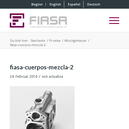
Beginn
English
Español
Deutsch
Du bist hier:
Startseite
/
Prueba
/
Mischgehäuse
/
fiasa-cuerpos-mezcla-2
fiasa-cuerpos-mezcla-2
/
24. Februar 2016
von
actualiza