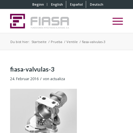
Beginn
English
Español
Deutsch
Du bist hier:
Startseite
/
Prueba
/
Ventile
/
fiasa-valvulas-3
fiasa-valvulas-3
/
24. Februar 2016
von
actualiza