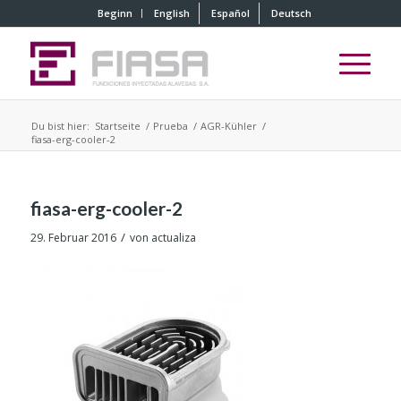
Beginn
English
Español
Deutsch
Du bist hier:
Startseite
/
Prueba
/
AGR-Kühler
/
fiasa-erg-cooler-2
fiasa-erg-cooler-2
/
29. Februar 2016
von
actualiza