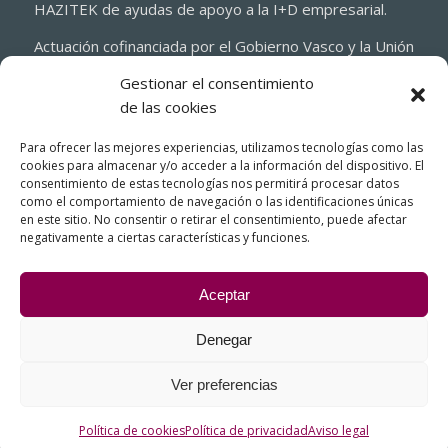
HAZITEK de ayudas de apoyo a la I+D empresarial.
Actuación cofinanciada por el Gobierno Vasco y la Unión
Europea a través del Fondo Europeo de Desarrollo
Gestionar el consentimiento
Regional 2021-2027 (FEDER)
de las cookies
Para ofrecer las mejores experiencias, utilizamos tecnologías como las
cookies para almacenar y/o acceder a la información del dispositivo. El
consentimiento de estas tecnologías nos permitirá procesar datos
como el comportamiento de navegación o las identificaciones únicas
en este sitio. No consentir o retirar el consentimiento, puede afectar
negativamente a ciertas características y funciones.
Aceptar
Denegar
© Copyright - FIASA, Fundición Inyectada de Aluminio para la Industria
del Automóvil
Ver preferencias
Contacto – Cómo llegar
Aviso legal
Política de cookies
Política de privacidad
Sistema interno de información. Canal ético
Política de cookies
Política de privacidad
Aviso legal