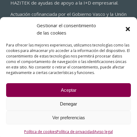
HAZITEK de ayudas de apoyo a la I+D empresarial.
Actuación cofinanciada por el Gobierno Vasco y la Unión
Europea a través del Fondo Europeo de Desarrollo
Gestionar el consentimiento
Regional 2021-2027 (FEDER)
de las cookies
Para ofrecer las mejores experiencias, utilizamos tecnologías como las
cookies para almacenar y/o acceder a la información del dispositivo. El
consentimiento de estas tecnologías nos permitirá procesar datos
como el comportamiento de navegación o las identificaciones únicas
en este sitio. No consentir o retirar el consentimiento, puede afectar
negativamente a ciertas características y funciones.
Aceptar
Denegar
© Copyright - FIASA, Fundición Inyectada de Aluminio para la Industria
del Automóvil
Ver preferencias
Contacto – Cómo llegar
Aviso legal
Política de cookies
Política de privacidad
Sistema interno de información. Canal ético
Política de cookies
Política de privacidad
Aviso legal