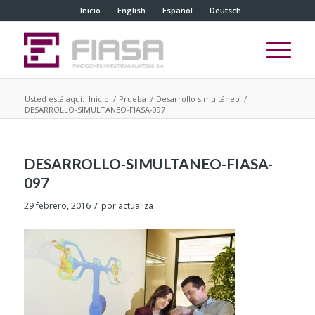
Inicio
English
Español
Deutsch
Usted está aquí:
Inicio
/
Prueba
/
Desarrollo simultáneo
/
DESARROLLO-SIMULTANEO-FIASA-097
DESARROLLO-SIMULTANEO-FIASA-
097
/
29 febrero, 2016
por
actualiza