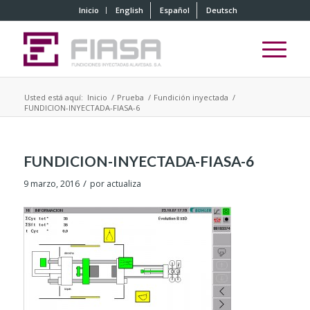
Inicio
English
Español
Deutsch
Usted está aquí:
Inicio
/
Prueba
/
Fundición inyectada
/
FUNDICION-INYECTADA-FIASA-6
FUNDICION-INYECTADA-FIASA-6
/
9 marzo, 2016
por
actualiza