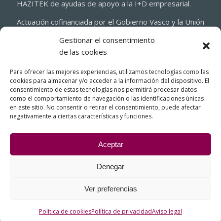
HAZITEK de ayudas de apoyo a la I+D empresarial.
Actuación cofinanciada por el Gobierno Vasco y la Unión
Europea a través del Fondo Europeo de Desarrollo
Gestionar el consentimiento
Regional 2021-2027 (FEDER)
de las cookies
Para ofrecer las mejores experiencias, utilizamos tecnologías como las
cookies para almacenar y/o acceder a la información del dispositivo. El
consentimiento de estas tecnologías nos permitirá procesar datos
como el comportamiento de navegación o las identificaciones únicas
en este sitio. No consentir o retirar el consentimiento, puede afectar
negativamente a ciertas características y funciones.
Aceptar
Denegar
© Copyright - FIASA, Fundición Inyectada de Aluminio para la Industria
del Automóvil
Ver preferencias
Contacto – Cómo llegar
Aviso legal
Política de cookies
Política de privacidad
Sistema interno de información. Canal ético
Política de cookies
Política de privacidad
Aviso legal