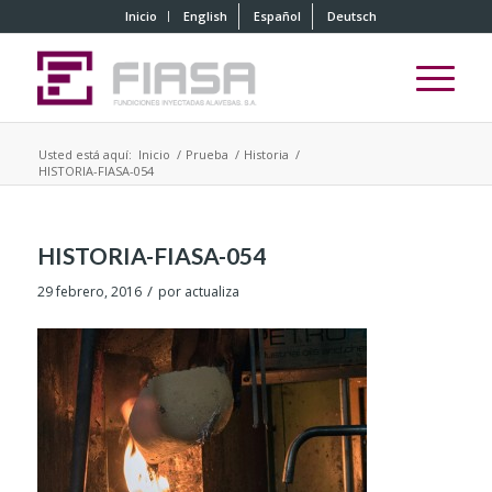
Inicio
English
Español
Deutsch
Usted está aquí:
Inicio
/
Prueba
/
Historia
/
HISTORIA-FIASA-054
HISTORIA-FIASA-054
/
29 febrero, 2016
por
actualiza