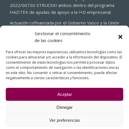
2022/00730-STRUCXXI ambos dentro del programa
HAZITEK de ayudas de apoyo a la I+D empresarial.
Actuación cofinanciada por el Gobierno Vasco y la Unión
Europea a través del Fondo Europeo de Desarrollo
Gestionar el consentimiento
Regional 2021-2027 (FEDER)
de las cookies
Para ofrecer las mejores experiencias, utilizamos tecnologías como las
cookies para almacenar y/o acceder a la información del dispositivo. El
consentimiento de estas tecnologías nos permitirá procesar datos
como el comportamiento de navegación o las identificaciones únicas
en este sitio. No consentir o retirar el consentimiento, puede afectar
negativamente a ciertas características y funciones.
Aceptar
Denegar
© Copyright - FIASA, Fundición Inyectada de Aluminio para la Industria
del Automóvil
Ver preferencias
Contacto – Cómo llegar
Aviso legal
Política de cookies
Política de privacidad