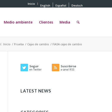
Inicio
English
Español
Deutsch
Medio ambiente
Clientes
Media
í:
Inicio
/
Prueba
/
Cajas de cambio
/
FIASA cajas de cambio
Seguir
Suscribirse
en Twitter
a canal RSS
LATEST NEWS