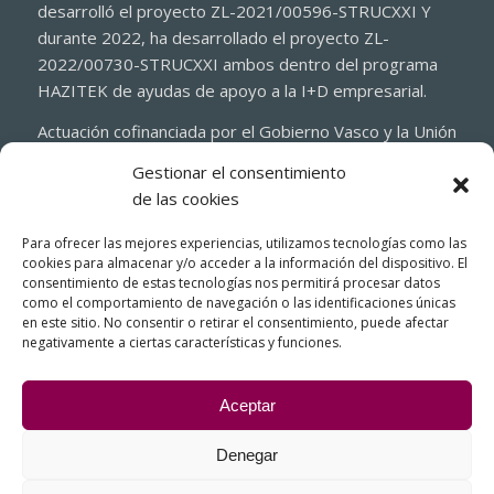
desarrolló el proyecto ZL-2021/00596-STRUCXXI Y
durante 2022, ha desarrollado el proyecto ZL-
2022/00730-STRUCXXI ambos dentro del programa
HAZITEK de ayudas de apoyo a la I+D empresarial.
Actuación cofinanciada por el Gobierno Vasco y la Unión
Europea a través del Fondo Europeo de Desarrollo
Gestionar el consentimiento
Regional 2021-2027 (FEDER)
de las cookies
Para ofrecer las mejores experiencias, utilizamos tecnologías como las
cookies para almacenar y/o acceder a la información del dispositivo. El
consentimiento de estas tecnologías nos permitirá procesar datos
como el comportamiento de navegación o las identificaciones únicas
en este sitio. No consentir o retirar el consentimiento, puede afectar
negativamente a ciertas características y funciones.
Aceptar
Denegar
© Copyright - FIASA, Fundición Inyectada de Aluminio para la Industria
del Automóvil