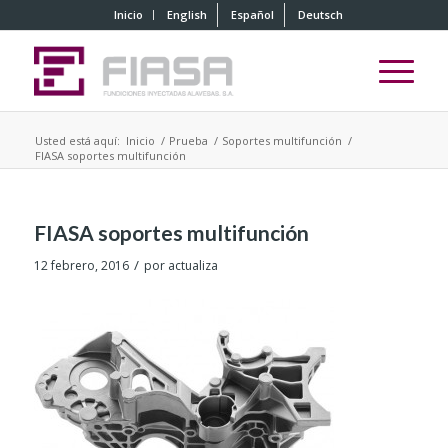
Inicio
English
Español
Deutsch
Usted está aquí:
Inicio
/
Prueba
/
Soportes multifunción
/
FIASA soportes multifunción
FIASA soportes multifunción
/
12 febrero, 2016
por
actualiza