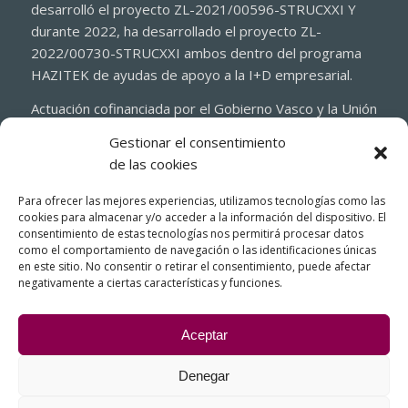
desarrolló el proyecto ZL-2021/00596-STRUCXXI Y
durante 2022, ha desarrollado el proyecto ZL-
2022/00730-STRUCXXI ambos dentro del programa
HAZITEK de ayudas de apoyo a la I+D empresarial.
Actuación cofinanciada por el Gobierno Vasco y la Unión
Europea a través del Fondo Europeo de Desarrollo
Gestionar el consentimiento
Regional 2021-2027 (FEDER)
de las cookies
Para ofrecer las mejores experiencias, utilizamos tecnologías como las
cookies para almacenar y/o acceder a la información del dispositivo. El
consentimiento de estas tecnologías nos permitirá procesar datos
como el comportamiento de navegación o las identificaciones únicas
en este sitio. No consentir o retirar el consentimiento, puede afectar
negativamente a ciertas características y funciones.
Aceptar
Denegar
© Copyright - FIASA, Fundición Inyectada de Aluminio para la Industria
del Automóvil