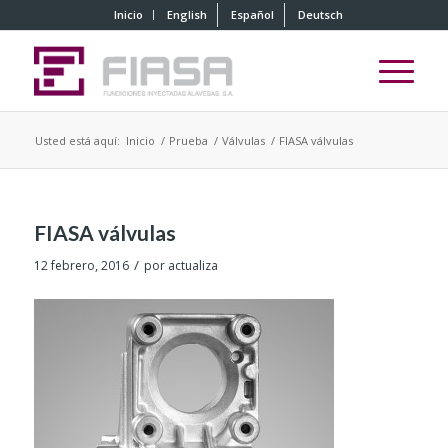
Inicio
English
Español
Deutsch
Usted está aquí:
Inicio
/
Prueba
/
Válvulas
/
FIASA válvulas
FIASA válvulas
/
12 febrero, 2016
por
actualiza