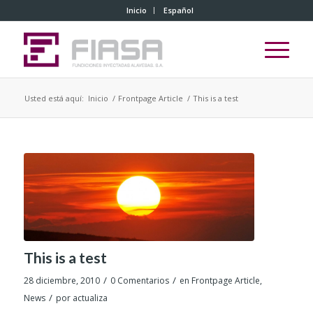
Inicio
Español
Usted está aquí:
Inicio
/
Frontpage Article
/
This is a test
This is a test
/
/
28 diciembre, 2010
0 Comentarios
en
Frontpage Article
,
/
News
por
actualiza