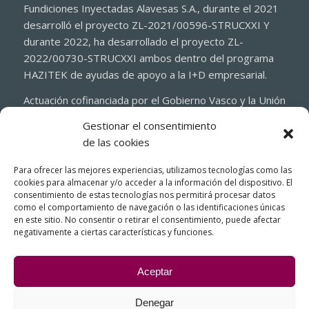
Fundiciones Inyectadas Alavesas S.A., durante el 2021
desarrolló el proyecto ZL-2021/00596-STRUCXXI Y
durante 2022, ha desarrollado el proyecto ZL-
2022/00730-STRUCXXI ambos dentro del programa
HAZITEK de ayudas de apoyo a la I+D empresarial.
Actuación cofinanciada por el Gobierno Vasco y la Unión
Europea a través del Fondo Europeo de Desarrollo
Gestionar el consentimiento
Regional 2021-2027 (FEDER)
de las cookies
Para ofrecer las mejores experiencias, utilizamos tecnologías como las
cookies para almacenar y/o acceder a la información del dispositivo. El
consentimiento de estas tecnologías nos permitirá procesar datos
como el comportamiento de navegación o las identificaciones únicas
en este sitio. No consentir o retirar el consentimiento, puede afectar
negativamente a ciertas características y funciones.
Aceptar
Denegar
© Copyright - FIASA, Fundición Inyectada de Aluminio para la Industria