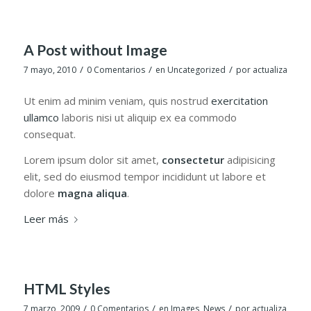
A Post without Image
/
/
/
7 mayo, 2010
0 Comentarios
en
Uncategorized
por
actualiza
Ut enim ad minim veniam, quis nostrud
exercitation
ullamco
laboris nisi ut aliquip ex ea commodo
consequat.
Lorem ipsum dolor sit amet,
consectetur
adipisicing
elit, sed do eiusmod tempor incididunt ut labore et
dolore
magna aliqua
.
Leer más
HTML Styles
/
/
/
7 marzo, 2009
0 Comentarios
en
Images
,
News
por
actualiza