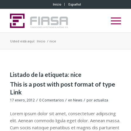
Inicio
Español
Usted está aquí:
Inicio
/
nice
Listado de la etiqueta:
nice
This is a post with post format of type
Link
/
/
/
17 enero, 2012
0 Comentarios
en
News
por
actualiza
Lorem ipsum dolor sit amet, consectetuer adipiscing
elit. Aenean commodo ligula eget dolor. Aenean massa.
Cum sociis natoque penatibus et magnis dis parturient